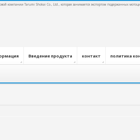
ой компании Tarumi Shokai Co., Ltd., которая занимается экспортом подержанных мотоцик
ормация
Введение продукта
контакт
политика ко