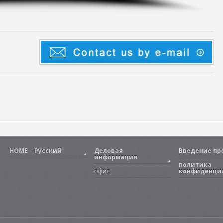
HOME – Русский
Деловая
Введение пр
информация
политика
офис
конфиденци